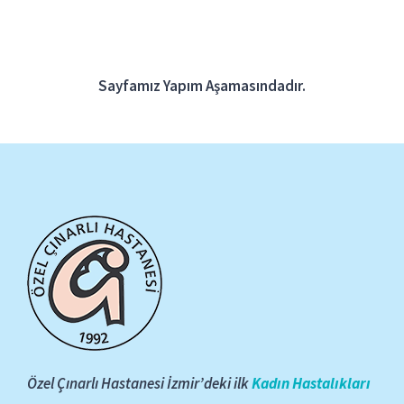
Blog
ONLINE RANDEVU
Sayfamız Yapım Aşamasındadır.
Özel Çınarlı Hastanesi İzmir’deki ilk
Kadın Hastalıkları