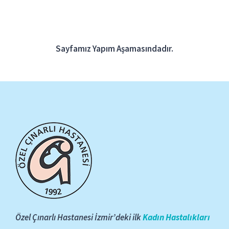
Blog
ONLINE RANDEVU
Sayfamız Yapım Aşamasındadır.
Özel Çınarlı Hastanesi İzmir’deki ilk
Kadın Hastalıkları