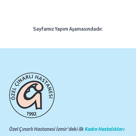
Blog
ONLINE RANDEVU
Sayfamız Yapım Aşamasındadır.
Özel Çınarlı Hastanesi İzmir’deki ilk
Kadın Hastalıkları