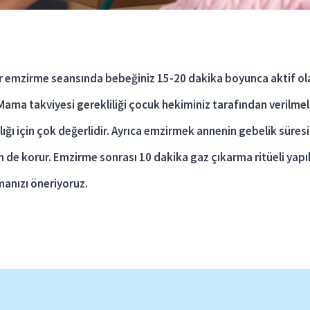
Her emzirme seansında bebeğiniz 15-20 dakika boyunca aktif 
Mama takviyesi gerekliliği çocuk hekiminiz tarafından verilmelid
lığı için çok değerlidir. Ayrıca emzirmek annenin gebelik süre
en de korur. Emzirme sonrası 10 dakika gaz çıkarma ritüeli ya
anızı öneriyoruz.