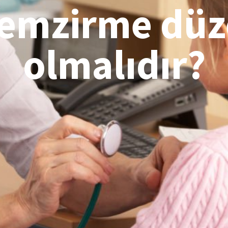
emzirme düz
olmalıdır?